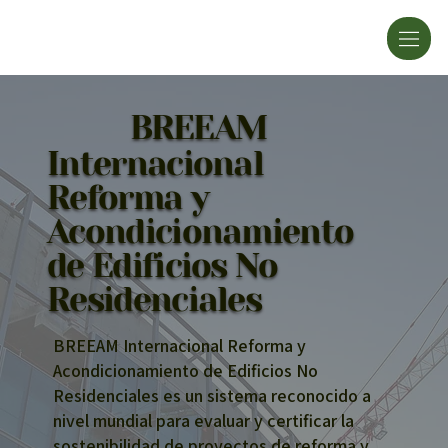
BREEAM
Internacional
Reforma y
Acondicionamiento
de Edificios No
Residenciales
BREEAM Internacional Reforma y
Acondicionamiento de Edificios No
Residenciales es un sistema reconocido a
nivel mundial para evaluar y certificar la
sostenibilidad de proyectos de reforma y